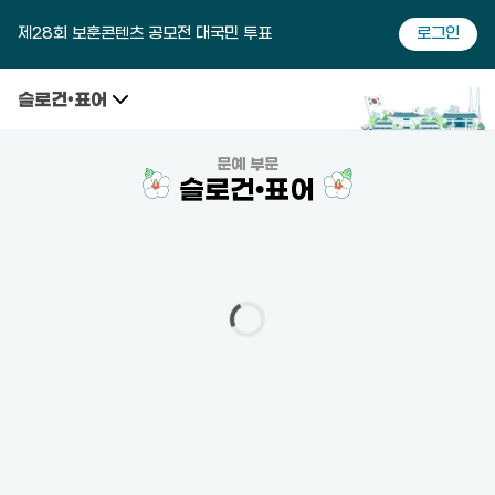
제28회 보훈콘텐츠 공모전 대국민 투표
로그인
슬로건•표어
문예 부문
슬로건•표어